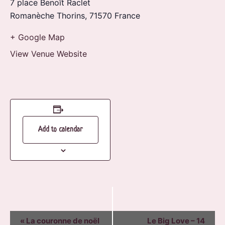
7 place Benoît Raclet
Romanèche Thorins
,
71570
France
+ Google Map
View Venue Website
Add to calendar
EVENT
«
La couronne de noël
Le Big Love – 14