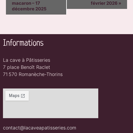
macaron – 17
février 2026
»
NAVIGATION
décembre 2025
Informations
La cave à Pâtisseries
7 place Benoît Raclet
71 570 Romanèche-Thorins
contact@lacaveapatisseries.com