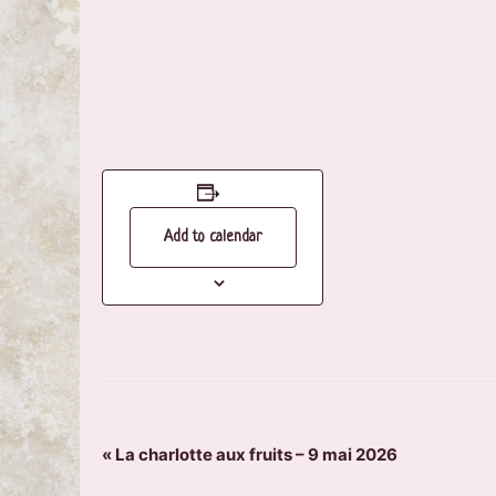
Add to calendar
EVENT
«
La charlotte aux fruits – 9 mai 2026
NAVIGATION