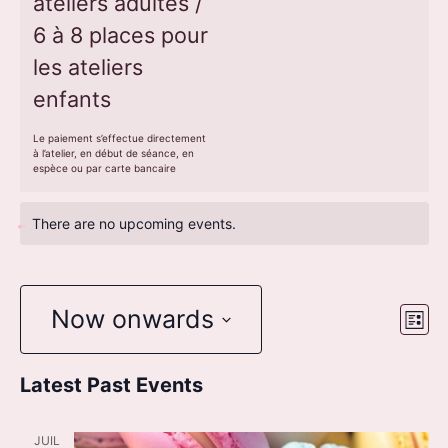
ateliers adultes /
6 à 8 places pour
les ateliers
enfants
Le paiement s’effectue directement
à l’atelier, en début de séance, en
espèce ou par carte bancaire
There are no upcoming events.
Now onwards
EV
Vi
List
VI
Select
Nav
Latest Past Events
date.
NA
JUIL