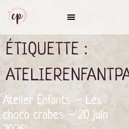
ÉTIQUETTE :
ATELIERENFANTPA
Atelier Enfants – Les
choco crabes – 20 juin