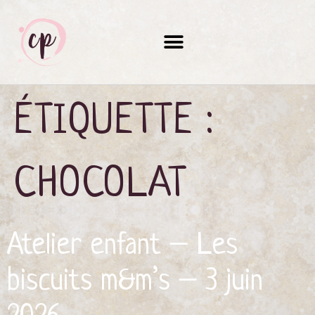
ÉTIQUETTE :
CHOCOLAT
Atelier enfant – Les
biscuits m&m’s – 3 juin