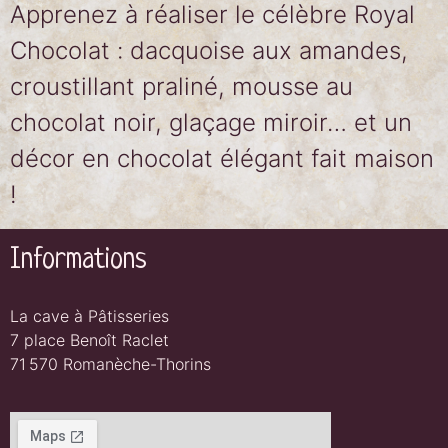
Apprenez à réaliser le célèbre Royal
Chocolat : dacquoise aux amandes,
croustillant praliné, mousse au
chocolat noir, glaçage miroir… et un
décor en chocolat élégant fait maison
!
Informations
La cave à Pâtisseries
7 place Benoît Raclet
71 570 Romanèche-Thorins