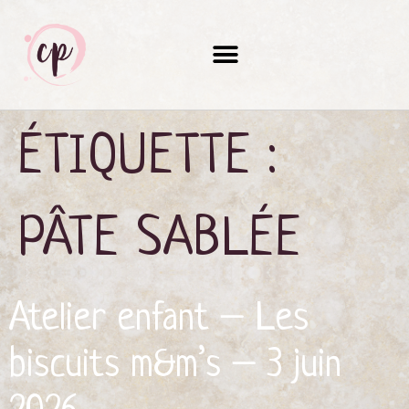
ÉTIQUETTE :
PÂTE SABLÉE
Atelier enfant – Les
biscuits m&m’s – 3 juin